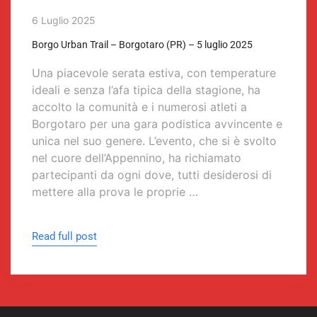
6 Luglio 2025
Borgo Urban Trail – Borgotaro (PR) – 5 luglio 2025
Una piacevole serata estiva, con temperature
ideali e senza l’afa tipica della stagione, ha
accolto la comunità e i numerosi atleti a
Borgotaro per una gara podistica avvincente e
unica nel suo genere. L’evento, che si è svolto
nel cuore dell’Appennino, ha richiamato
partecipanti da ogni dove, tutti desiderosi di
mettere alla prova le proprie …
Read full post