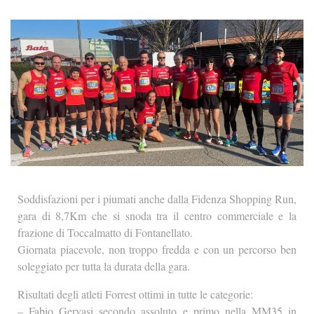
Soddisfazioni per i piumati anche dalla Fidenza Shopping Run,
gara di 8,7Km che si snoda tra il centro commerciale e la
frazione di Toccalmatto di Fontanellato.
Giornata piacevole, non troppo fredda e con un percorso ben
soleggiato per tutta la durata della gara.
Risultati degli atleti Forrest ottimi in tutte le categorie:
– Fabio Gervasi secondo assoluto e primo nella MM35 in