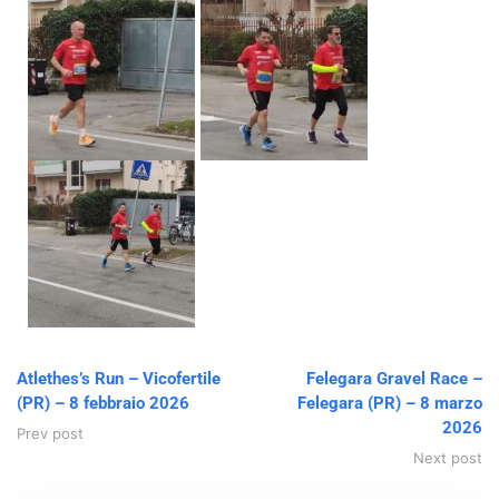
Atlethes’s Run – Vicofertile
Felegara Gravel Race –
(PR) – 8 febbraio 2026
Felegara (PR) – 8 marzo
2026
Prev post
Next post