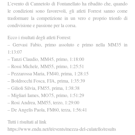
L’evento di Cannetolo di Fontanellato ha ribadito che, quando
le condizioni sono favorevoli, gli atleti Forrest sanno come
trasformare la competizione in un vero e proprio trionfo di
condivisione e passione per la corsa.
Ecco i risultati degli atleti Forrest:
– Gervasi Fabio, primo assoluto e primo nella MM35 in
1:13:07
– Tanzi Claudio, MM45, primo, 1:18:00
– Rossi Michele, MM55, primo, 1:25:51
– Pezzarossa Maria, FM40, prima, 1:28:15
– Boldrocchi Fosca, FJA, prima, 1:35:39
– Gilioli Silvia, FM55, prima, 1:38:38
– Migliari Iames, MO75, primo, 1:51:29
– Rosi Andrea, MM55, terzo, 1:29:00
– De Angelis Paola, FM60, terza, 1:56:41
Tutti i risultati al link
https://www.endu.net/it/events/mezza-del-culatello/results