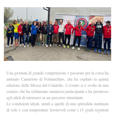
Una giornata di grande competizione e passione per la corsa ha
animato Cannetolo di Fontanellato, che ha ospitato la quinta
edizione della Mezza del Culatello. L’evento si è svolto in una
cornice che ha richiamato numerosi partecipanti e ha permesso
agli atleti di misurarsi su un percorso stimolante.
Le condizioni ideali, simili a quelle di una splendida mattinata
di sole e con temperature favorevoli come i 15 gradi registrati